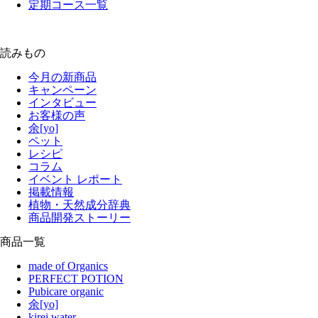
定期コース一覧
読みもの
今月の新商品
キャンペーン
インタビュー
お客様の声
余[yo]
ペット
レシピ
コラム
イベント レポート
掲載情報
植物・天然成分辞典
商品開発ストーリー
商品一覧
made of Organics
PERFECT POTION
Pubicare organic
余[yo]
kirei water