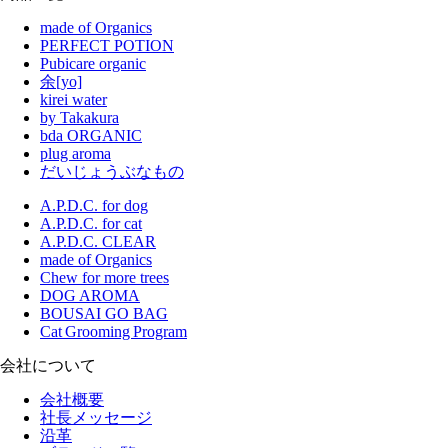
made of Organics
PERFECT POTION
Pubicare organic
余[yo]
kirei water
by Takakura
bda ORGANIC
plug aroma
だいじょうぶなもの
A.P.D.C. for dog
A.P.D.C. for cat
A.P.D.C. CLEAR
made of Organics
Chew for more trees
DOG AROMA
BOUSAI GO BAG
Cat Grooming Program
会社について
会社概要
社長メッセージ
沿革