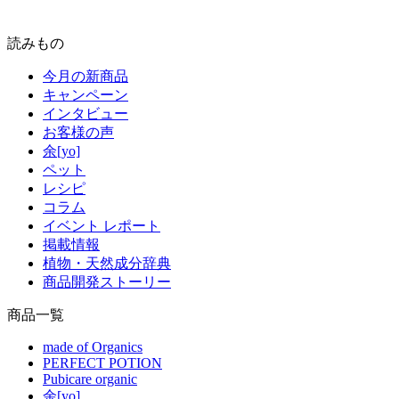
読みもの
今月の新商品
キャンペーン
インタビュー
お客様の声
余[yo]
ペット
レシピ
コラム
イベント レポート
掲載情報
植物・天然成分辞典
商品開発ストーリー
商品一覧
made of Organics
PERFECT POTION
Pubicare organic
余[yo]