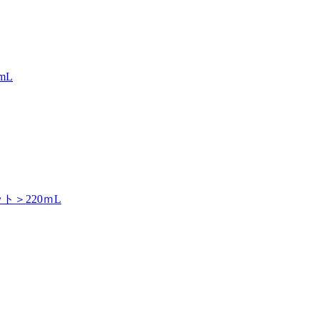
mL
ト＞220ｍL