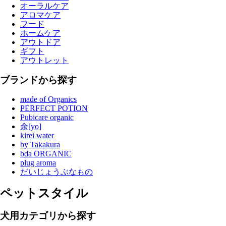
オーラルケア
アロマケア
フード
ホームケア
アウトドア
ギフト
アウトレット
ブランドから探す
made of Organics
PERFECT POTION
Pubicare organic
余[yo]
kirei water
by Takakura
bda ORGANIC
plug aroma
だいじょうぶなもの
ペットスタイル
犬用カテゴリから探す