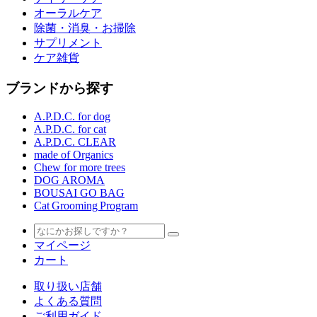
オーラルケア
除菌・消臭・お掃除
サプリメント
ケア雑貨
ブランドから探す
A.P.D.C. for dog
A.P.D.C. for cat
A.P.D.C. CLEAR
made of Organics
Chew for more trees
DOG AROMA
BOUSAI GO BAG
Cat Grooming Program
マイページ
カート
取り扱い店舗
よくある質問
ご利用ガイド