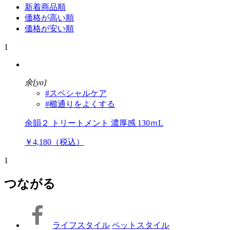
新着商品順
価格が高い順
価格が安い順
1
余[yo]
#スペシャルケア
#櫛通りをよくする
余韻２ トリートメント 濃厚感 130ｍL
￥4,180（税込）
1
つながる
ライフスタイル
ペットスタイル