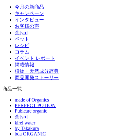
今月の新商品
キャンペーン
インタビュー
お客様の声
余[yo]
ペット
レシピ
コラム
イベント レポート
掲載情報
植物・天然成分辞典
商品開発ストーリー
商品一覧
made of Organics
PERFECT POTION
Pubicare organic
余[yo]
kirei water
by Takakura
bda ORGANIC