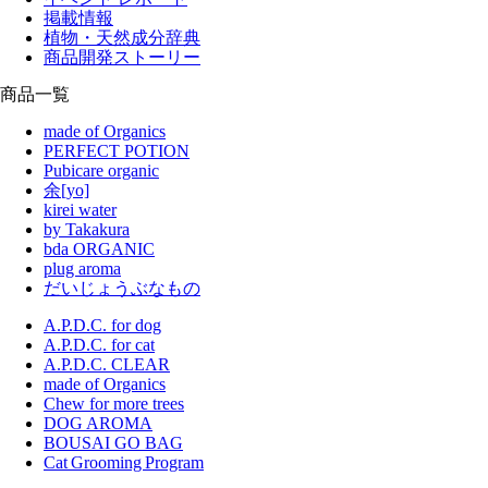
掲載情報
植物・天然成分辞典
商品開発ストーリー
商品一覧
made of Organics
PERFECT POTION
Pubicare organic
余[yo]
kirei water
by Takakura
bda ORGANIC
plug aroma
だいじょうぶなもの
A.P.D.C. for dog
A.P.D.C. for cat
A.P.D.C. CLEAR
made of Organics
Chew for more trees
DOG AROMA
BOUSAI GO BAG
Cat Grooming Program