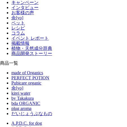
キャンペーン
インタビュー
お客様の声
余[yo]
ペット
レシピ
コラム
イベント レポート
掲載情報
植物・天然成分辞典
商品開発ストーリー
商品一覧
made of Organics
PERFECT POTION
Pubicare organic
余[yo]
kirei water
by Takakura
bda ORGANIC
plug aroma
だいじょうぶなもの
A.P.D.C. for dog