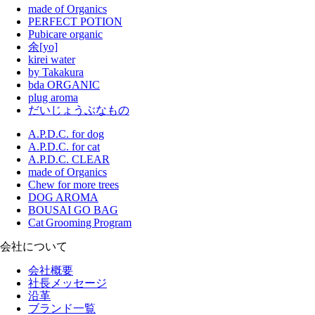
made of Organics
PERFECT POTION
Pubicare organic
余[yo]
kirei water
by Takakura
bda ORGANIC
plug aroma
だいじょうぶなもの
A.P.D.C. for dog
A.P.D.C. for cat
A.P.D.C. CLEAR
made of Organics
Chew for more trees
DOG AROMA
BOUSAI GO BAG
Cat Grooming Program
会社について
会社概要
社長メッセージ
沿革
ブランド一覧