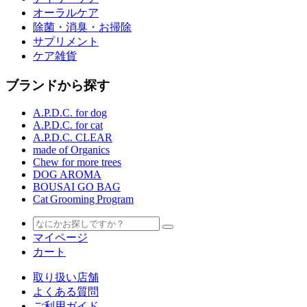
オーラルケア
除菌・消臭・お掃除
サプリメント
ケア雑貨
ブランドから探す
A.P.D.C. for dog
A.P.D.C. for cat
A.P.D.C. CLEAR
made of Organics
Chew for more trees
DOG AROMA
BOUSAI GO BAG
Cat Grooming Program
マイページ
カート
取り扱い店舗
よくある質問
ご利用ガイド