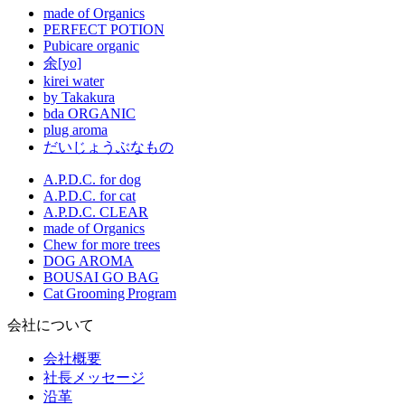
made of Organics
PERFECT POTION
Pubicare organic
余[yo]
kirei water
by Takakura
bda ORGANIC
plug aroma
だいじょうぶなもの
A.P.D.C. for dog
A.P.D.C. for cat
A.P.D.C. CLEAR
made of Organics
Chew for more trees
DOG AROMA
BOUSAI GO BAG
Cat Grooming Program
会社について
会社概要
社長メッセージ
沿革