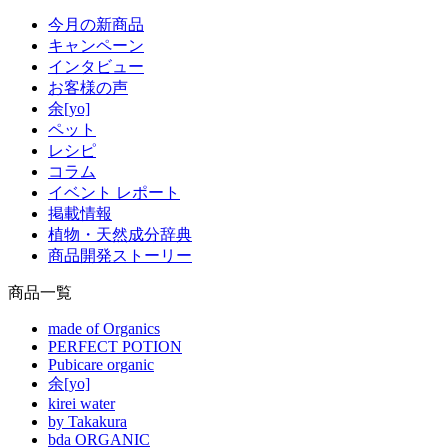
今月の新商品
キャンペーン
インタビュー
お客様の声
余[yo]
ペット
レシピ
コラム
イベント レポート
掲載情報
植物・天然成分辞典
商品開発ストーリー
商品一覧
made of Organics
PERFECT POTION
Pubicare organic
余[yo]
kirei water
by Takakura
bda ORGANIC