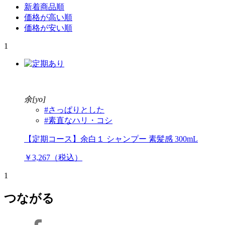
新着商品順
価格が高い順
価格が安い順
1
余[yo]
#さっぱりとした
#素直なハリ・コシ
【定期コース】余白１ シャンプー 素髪感 300mL
￥3,267（税込）
1
つながる