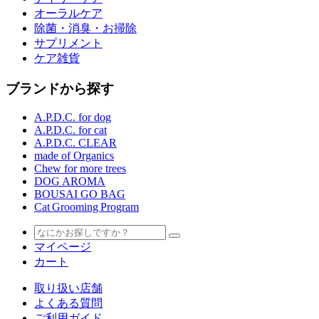
オーラルケア
除菌・消臭・お掃除
サプリメント
ケア雑貨
ブランドから探す
A.P.D.C. for dog
A.P.D.C. for cat
A.P.D.C. CLEAR
made of Organics
Chew for more trees
DOG AROMA
BOUSAI GO BAG
Cat Grooming Program
マイページ
カート
取り扱い店舗
よくある質問
ご利用ガイド