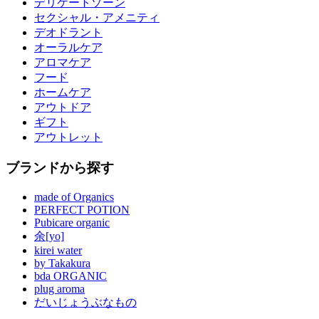
デリケートゾーン
セクシャル・アメニティ
デオドラント
オーラルケア
アロマケア
フード
ホームケア
アウトドア
ギフト
アウトレット
ブランドから探す
made of Organics
PERFECT POTION
Pubicare organic
余[yo]
kirei water
by Takakura
bda ORGANIC
plug aroma
だいじょうぶなもの