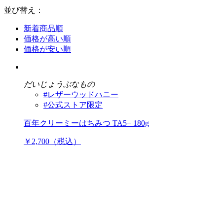
並び替え：
新着商品順
価格が高い順
価格が安い順
だいじょうぶなもの
#レザーウッドハニー
#公式ストア限定
百年クリーミーはちみつ TA5+ 180g
￥2,700（税込）