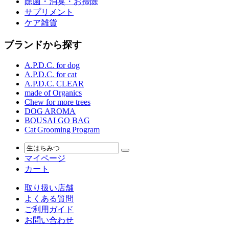
除菌・消臭・お掃除
サプリメント
ケア雑貨
ブランドから探す
A.P.D.C. for dog
A.P.D.C. for cat
A.P.D.C. CLEAR
made of Organics
Chew for more trees
DOG AROMA
BOUSAI GO BAG
Cat Grooming Program
マイページ
カート
取り扱い店舗
よくある質問
ご利用ガイド
お問い合わせ