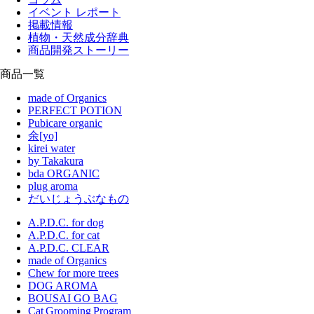
イベント レポート
掲載情報
植物・天然成分辞典
商品開発ストーリー
商品一覧
made of Organics
PERFECT POTION
Pubicare organic
余[yo]
kirei water
by Takakura
bda ORGANIC
plug aroma
だいじょうぶなもの
A.P.D.C. for dog
A.P.D.C. for cat
A.P.D.C. CLEAR
made of Organics
Chew for more trees
DOG AROMA
BOUSAI GO BAG
Cat Grooming Program