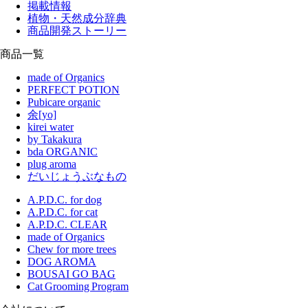
掲載情報
植物・天然成分辞典
商品開発ストーリー
商品一覧
made of Organics
PERFECT POTION
Pubicare organic
余[yo]
kirei water
by Takakura
bda ORGANIC
plug aroma
だいじょうぶなもの
A.P.D.C. for dog
A.P.D.C. for cat
A.P.D.C. CLEAR
made of Organics
Chew for more trees
DOG AROMA
BOUSAI GO BAG
Cat Grooming Program