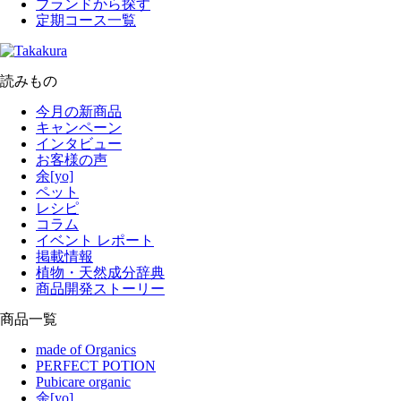
ブランドから探す
定期コース一覧
読みもの
今月の新商品
キャンペーン
インタビュー
お客様の声
余[yo]
ペット
レシピ
コラム
イベント レポート
掲載情報
植物・天然成分辞典
商品開発ストーリー
商品一覧
made of Organics
PERFECT POTION
Pubicare organic
余[yo]