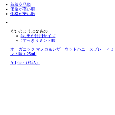
新着商品順
価格が高い順
価格が安い順
だいじょうぶなもの
#お出かけ用サイズ
#すっきりミント味
オーガニック マヌカ＆レザーウッドハニースプレー＜ミ
ント味＞25mL
￥1,620（税込）