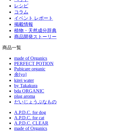
レシピ
コラム
イベント レポート
掲載情報
植物・天然成分辞典
商品開発ストーリー
商品一覧
made of Organics
PERFECT POTION
Pubicare organic
余[yo]
kirei water
by Takakura
bda ORGANIC
plug aroma
だいじょうぶなもの
A.P.D.C. for dog
A.P.D.C. for cat
A.P.D.C. CLEAR
made of Organics