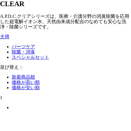
CLEAR
A.P.D.C.クリアシリーズは、医療・介護分野の消臭除菌を応用
した超電解イオン水、天然由来成分配合のなめても安心な洗
浄・除菌シリーズです。
犬用
パーツケア
除菌・消臭
スペシャルセット
並び替え：
新着商品順
価格が高い順
価格が安い順
1