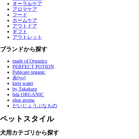
オーラルケア
アロマケア
フード
ホームケア
アウトドア
ギフト
アウトレット
ブランドから探す
made of Organics
PERFECT POTION
Pubicare organic
余[yo]
kirei water
by Takakura
bda ORGANIC
plug aroma
だいじょうぶなもの
ペットスタイル
犬用カテゴリから探す