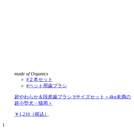
made of Organics
#２本セット
#ペット用歯ブラシ
超やわらか＆段差歯ブラシ Sサイズセット＜4kg未満の
超小型犬・猫用＞
￥1,210（税込）
1