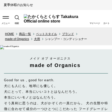
夏季休暇のお知らせ
メニュー
検索
マイページ
カート
HOME
商品一覧
ペットスタイル
ブランド
made of Organics
犬用
シャンプー・コンディショナー
取り扱い店舗（ライフスタイ
ル）
取り扱い店舗（ペットスタイ
メイド オブ オーガニクス
ル）
made of Organics
Good for us , good for earth.
犬にも人にも、地球にも優しく。
犬にとって、本当にいいコトとはなんだろう。
本当にいいモノとはなんだろう。
そう真剣に思うのは、犬がかぞくの一員だから。 犬の生態や特
徴に合わせて成分の一つひとつにこだわった フードグレードレ