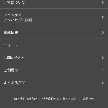
会社について
余[yo]
会社概要
フェムケア
ペット
アンバサダー講座
社長メッセージ
レシピ
沿革
掲載情報
コラム
ブランド一覧
イベント レポート
ニュース
取り扱い店舗（ライフスタイル）
掲載情報
取り扱い店舗（ペットスタイル）
植物・天然成分辞典
お問い合わせ
採用情報
商品開発ストーリー
ご利用ガイド
よくある質問
個人情報保護方針
特定商取引法に基づく表記
返品規約