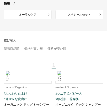
猫用
オーラルケア
スペシャルセット
並び替え：
新着商品順
価格が高い順
価格が安い順
1
made of Organics
made of Organics
#ふんわり仕上げ
#シニア犬パピー犬
#健やかな皮膚に
#敏感肌・乾燥肌
オーガニック ドッグ シャンプー
オーガニック ドッグ シャンプー