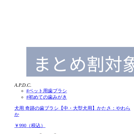
A.P.D.C.
#ペット用歯ブラシ
#初めての歯みがき
犬用 奇跡の歯ブラシ【中・大型犬用】かたさ：やわら
か
￥990（税込）