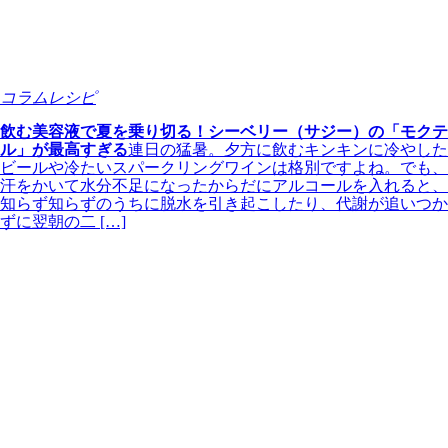
コラムレシピ
飲む美容液で夏を乗り切る！シーベリー（サジー）の「モクテ
ル」が最高すぎる
連日の猛暑。夕方に飲むキンキンに冷やした
ビールや冷たいスパークリングワインは格別ですよね。でも、
汗をかいて水分不足になったからだにアルコールを入れると、
知らず知らずのうちに脱水を引き起こしたり、代謝が追いつか
ずに翌朝の二 […]