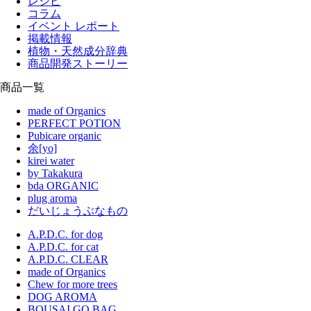
レシピ
コラム
イベント レポート
掲載情報
植物・天然成分辞典
商品開発ストーリー
商品一覧
made of Organics
PERFECT POTION
Pubicare organic
余[yo]
kirei water
by Takakura
bda ORGANIC
plug aroma
だいじょうぶなもの
A.P.D.C. for dog
A.P.D.C. for cat
A.P.D.C. CLEAR
made of Organics
Chew for more trees
DOG AROMA
BOUSAI GO BAG