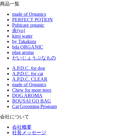
商品一覧
made of Organics
PERFECT POTION
Pubicare organic
余[yo]
kirei water
by Takakura
bda ORGANIC
plug aroma
だいじょうぶなもの
A.P.D.C. for dog
A.P.D.C. for cat
A.P.D.C. CLEAR
made of Organics
Chew for more trees
DOG AROMA
BOUSAI GO BAG
Cat Grooming Program
会社について
会社概要
社長メッセージ