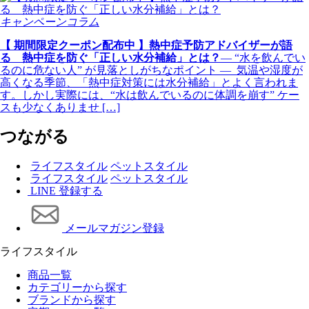
キャンペーンコラム
【 期間限定クーポン配布中 】熱中症予防アドバイザーが語
る 熱中症を防ぐ「正しい水分補給」とは？
― “水を飲んでい
るのに危ない人” が見落としがちなポイント ― 気温や湿度が
高くなる季節、「熱中症対策には水分補給」とよく言われま
す。しかし実際には、“水は飲んでいるのに体調を崩す” ケー
スも少なくありませ […]
つながる
ライフスタイル
ペットスタイル
ライフスタイル
ペットスタイル
LINE 登録する
メールマガジン登録
ライフスタイル
商品一覧
カテゴリーから探す
ブランドから探す