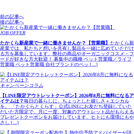
前の記事へ
後の記事へ
JOB OFFER
たかくら新産業で一緒に働きませんか？【営業職】
たかくら新
産業では、私たちと想いを共有し製品を一緒に広めていただけ
る方を募集しています。弊社の商品やオーガニックコスメ・フ
ードが好きな方大歓迎！ 募集中の職種 ペット営業職／ライフ
営業職 ペット営業職 自社ブランドのペッ […]
キャンペーンコラム
【LINE限定アウトレットクーポン】2026年8月に無料になるア
イテムは？
毎日の暮らしに、ちょっとした嬉しさ＋エシカル
を。 「たかくらとくらす」公式LINEにお友だち登録していた
だいた方限定で、月に一度、対象のアウトレット品がもらえる
プレゼントクーポンをお届けしています。ヒトにも環境にもや
さし […]