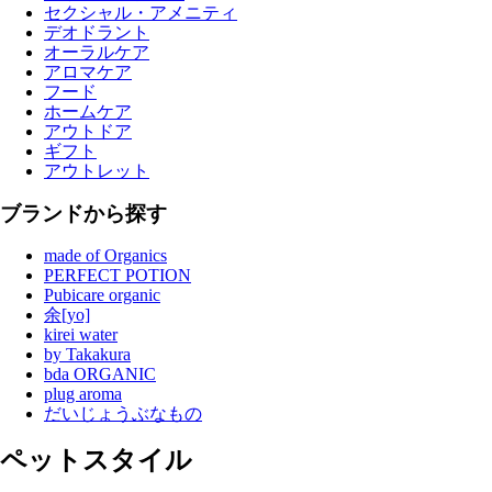
セクシャル・アメニティ
デオドラント
オーラルケア
アロマケア
フード
ホームケア
アウトドア
ギフト
アウトレット
ブランドから探す
made of Organics
PERFECT POTION
Pubicare organic
余[yo]
kirei water
by Takakura
bda ORGANIC
plug aroma
だいじょうぶなもの
ペットスタイル