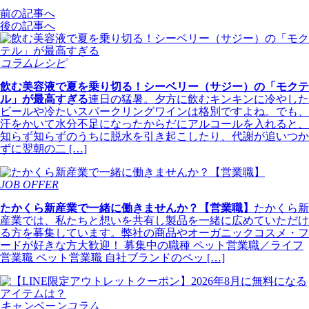
前の記事へ
後の記事へ
コラムレシピ
飲む美容液で夏を乗り切る！シーベリー（サジー）の「モクテ
ル」が最高すぎる
連日の猛暑。夕方に飲むキンキンに冷やした
ビールや冷たいスパークリングワインは格別ですよね。でも、
汗をかいて水分不足になったからだにアルコールを入れると、
知らず知らずのうちに脱水を引き起こしたり、代謝が追いつか
ずに翌朝の二 […]
JOB OFFER
たかくら新産業で一緒に働きませんか？【営業職】
たかくら新
産業では、私たちと想いを共有し製品を一緒に広めていただけ
る方を募集しています。弊社の商品やオーガニックコスメ・フ
ードが好きな方大歓迎！ 募集中の職種 ペット営業職／ライフ
営業職 ペット営業職 自社ブランドのペッ […]
キャンペーンコラム