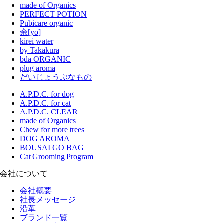
made of Organics
PERFECT POTION
Pubicare organic
余[yo]
kirei water
by Takakura
bda ORGANIC
plug aroma
だいじょうぶなもの
A.P.D.C. for dog
A.P.D.C. for cat
A.P.D.C. CLEAR
made of Organics
Chew for more trees
DOG AROMA
BOUSAI GO BAG
Cat Grooming Program
会社について
会社概要
社長メッセージ
沿革
ブランド一覧