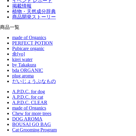
イベント レポート
掲載情報
植物・天然成分辞典
商品開発ストーリー
商品一覧
made of Organics
PERFECT POTION
Pubicare organic
余[yo]
kirei water
by Takakura
bda ORGANIC
plug aroma
だいじょうぶなもの
A.P.D.C. for dog
A.P.D.C. for cat
A.P.D.C. CLEAR
made of Organics
Chew for more trees
DOG AROMA
BOUSAI GO BAG
Cat Grooming Program