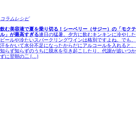
コラムレシピ
飲む美容液で夏を乗り切る！シーベリー（サジー）の「モクテ
ル」が最高すぎる
連日の猛暑。夕方に飲むキンキンに冷やした
ビールや冷たいスパークリングワインは格別ですよね。でも、
汗をかいて水分不足になったからだにアルコールを入れると、
知らず知らずのうちに脱水を引き起こしたり、代謝が追いつか
ずに翌朝の二 […]