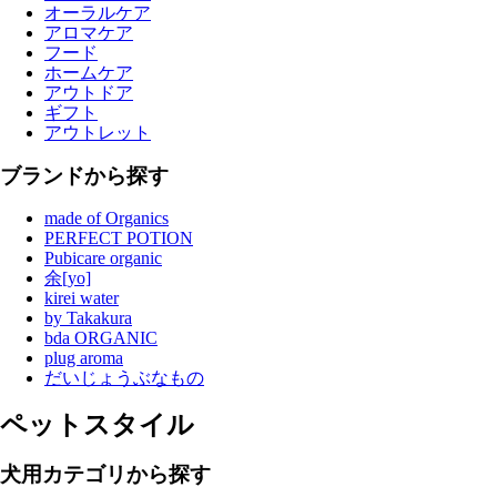
オーラルケア
アロマケア
フード
ホームケア
アウトドア
ギフト
アウトレット
ブランドから探す
made of Organics
PERFECT POTION
Pubicare organic
余[yo]
kirei water
by Takakura
bda ORGANIC
plug aroma
だいじょうぶなもの
ペットスタイル
犬用カテゴリから探す