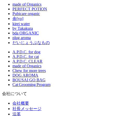
made of Organics
PERFECT POTION
Pubicare organic
余[yo]
kirei water
by Takakura
bda ORGANIC
plug aroma
だいじょうぶなもの
A.P.D.C. for dog
A.P.D.C. for cat
A.P.D.C. CLEAR
made of Organics
Chew for more trees
DOG AROMA
BOUSAI GO BAG
Cat Grooming Program
会社について
会社概要
社長メッセージ
沿革