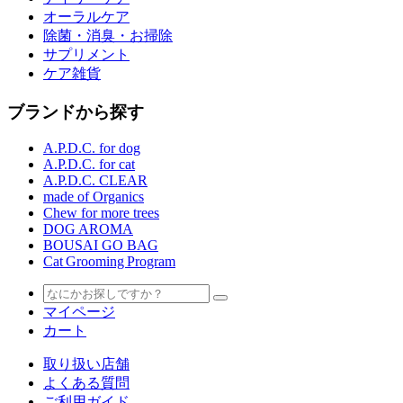
オーラルケア
除菌・消臭・お掃除
サプリメント
ケア雑貨
ブランドから探す
A.P.D.C. for dog
A.P.D.C. for cat
A.P.D.C. CLEAR
made of Organics
Chew for more trees
DOG AROMA
BOUSAI GO BAG
Cat Grooming Program
マイページ
カート
取り扱い店舗
よくある質問
ご利用ガイド