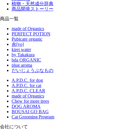
植物・天然成分辞典
商品開発ストーリー
商品一覧
made of Organics
PERFECT POTION
Pubicare organic
余[yo]
kirei water
by Takakura
bda ORGANIC
plug aroma
だいじょうぶなもの
A.P.D.C. for dog
A.P.D.C. for cat
A.P.D.C. CLEAR
made of Organics
Chew for more trees
DOG AROMA
BOUSAI GO BAG
Cat Grooming Program
会社について