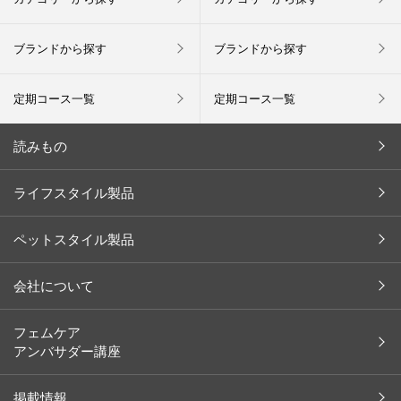
ブランドから探す
ブランドから探す
定期コース一覧
定期コース一覧
読みもの
今月の新商品
ライフスタイル製品
キャンペーン
ペットスタイル製品
インタビュー
お客様の声
会社について
余[yo]
会社概要
フェムケア
ペット
アンバサダー講座
社長メッセージ
レシピ
沿革
掲載情報
コラム