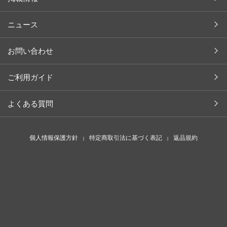
ブランド一覧
イベント レポート
ニュース
取り扱い店舗（ライフスタイル）
掲載情報
取り扱い店舗（ペットスタイル）
植物・天然成分辞典
お問い合わせ
採用情報
商品開発ストーリー
ご利用ガイド
よくある質問
個人情報保護方針
特定商取引法に基づく表記
返品規約